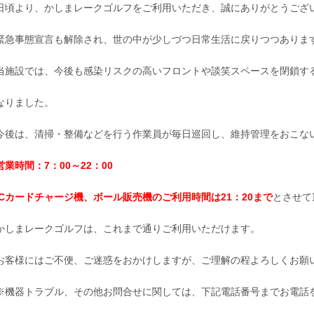
日頃より、かしまレークゴルフをご利用いただき、誠にありがとうござ
緊急事態宣言も解除され、世の中が少しづつ日常生活に戻りつつありま
当施設では、今後も感染リスクの高いフロントや談笑スペースを閉鎖す
なりました。
今後は、清掃・整備などを行う作業員が毎日巡回し、維持管理をおこな
営業時間：7：00～22：00
ICカードチャージ機、ボール販売機のご利用時間は21：20
まで
とさせて
かしまレークゴルフは、これまで通りご利用いただけます。
お客様にはご不便、ご迷惑をおかけしますが、ご理解の程よろしくお願
※機器トラブル、その他お問合せに関しては、下記電話番号までお電話