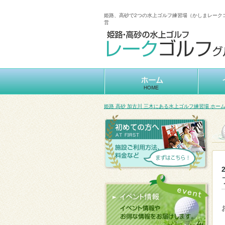
姫路、高砂で2つの水上ゴルフ練習場（かしまレーク
営
姫路 高砂 加古川 三木にある水上ゴルフ練習場 ホー