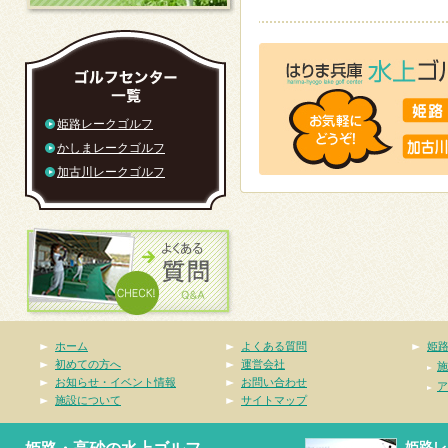
姫路レークゴルフ
かしまレークゴルフ
加古川レークゴルフ
ホーム
よくある質問
姫
初めての方へ
運営会社
施
お知らせ・イベント情報
お問い合わせ
ア
施設について
サイトマップ
姫路レ